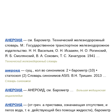
АНЕРОИД
— см. Барометр. Технический железнодорожный
словарь. М.: Государственное транспортное железнодорожное
издательство. Н. Н. Васильев, О. Н. Исаакян, Н. О. Рогинский,
Я. Б. Смолянский, В. А. Сокович, Т. С. Хачатуров. 1941 …
Технический железнодорожный словарь
анероид
— сущ., кол во синонимов: 2 • барометр (10) •
статоскоп (2) Словарь синонимов ASIS. В.Н. Тришин. 2013 …
Словарь синонимов
АНЕРОИД
— АНЕРОИД, см. Барометр …
Большая медицинская
энциклопедия
АНЕРОИД
— (от греч. а приставка, означающая отсутствие, и
neros вода, т. е. действующий без помощи жидкости), барометр