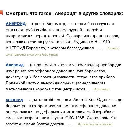
Смотреть что такое "Анероид" в других словарях:
АНЕРОИД
— (греч.). Барометр, в котором безвоздушная
стальная труба сгибается перед дурной погодой и
выпрямляется перед хорошей. Словарь иностранных слов,
вошедших в состав русского языка. Чудинов А.Н., 1910.
АНЕРОИД Барометр, в котором безвоздушная… …
Словарь
иностранных слов русского языка
Анероид
— (от др. греч. ἀ «не » и νηρόν «вода») прибор для
измерения атмосферного давления, тип барометра,
действующий без помощи жидкости. Устройство прибора
Приёмной частью анероида служит цилиндрическая
металлическая коробка с концентрически …
Википедия
анероид
— а, м. anéroïde m., нем. Aneroid <гр. Один из видов
барометра, в котором изменения атмосферного давления
определяются по деформации металлической коробки с
сильным разрежением внутри. СИС 1985. Скоро ночь. Как
гласит анероид Завтра дождик.… …
Исторический словарь