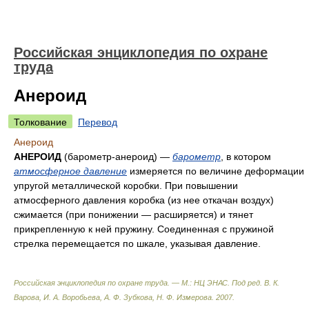
Российская энциклопедия по охране
труда
Анероид
Толкование
Перевод
Анероид
АНЕРОИД
(барометр-анероид) —
барометр
, в котором
атмосферное давление
измеряется по величине деформации
упругой металлической коробки. При повышении
атмосферного давления коробка (из нее откачан воздух)
сжимается (при понижении — расширяется) и тянет
прикрепленную к ней пружину. Соединенная с пружиной
стрелка перемещается по шкале, указывая давление.
Российская энциклопедия по охране труда. — М.: НЦ ЭНАС
.
Под ред. В. К.
Варова, И. А. Воробьева, А. Ф. Зубкова, Н. Ф. Измерова
.
2007
.